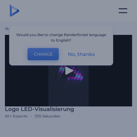
Startseite
Vorlagen
Logo LED-Visualisierung
Would you like to change Renderforest language
to English?
No, thanks
CHANGE
Logo LED-Visualisierung
5K+
Exporte
15 Sekunden