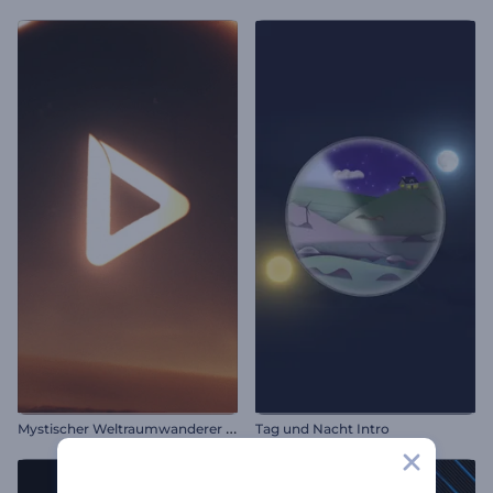
M
ystischer Weltraumwanderer Intro
Tag und Nacht Intro