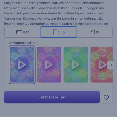
Sorgen Sie für Festtagsstimmung! Weihnachten Schneeflocken
Intro hilft Ihnen, allen, einschließlich Ihrer Freunde, Kollegen und
Lieben, auf ganz besondere Weise frohe Feiertage zu wünschen.
Verwenden Sie diese Vorlage, um Ihr Logo in einer weihnachtlich
inspirierten 3D-Animation zu zeigen. Laden Sie Ihre Mediendateien
hoch, geben Sie Ihre Weihnachtsgrüße ein und erhalten Sie mit
16:9
9:16
1:1
wenigen Klicks eine hochauflösende Videoanimation. Perfekt
geeignet für Weihnachtseinführungen, Videogrüße, Einladungen
Verfügbare Stile
(4)
zum Neujahrsessen und viele andere Projekte. Probieren Sie es jetzt
aus!
Jetzt Erstellen