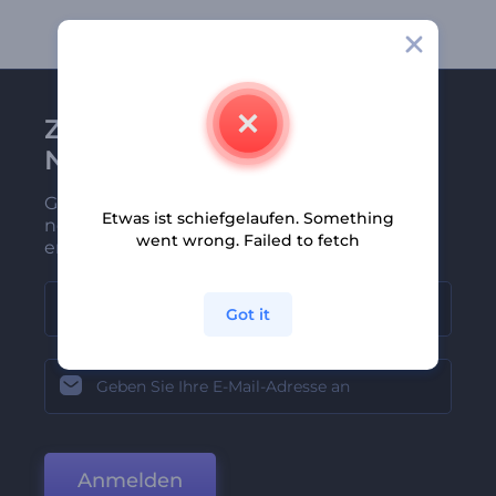
Zu Renderforest-
Newsletter anmelden
Gehören Sie zu den Ersten, die unsere
Etwas ist schiefgelaufen. Something
neuesten Nachrichten und Angebote
went wrong. Failed to fetch
erhalten
Got it
Anmelden