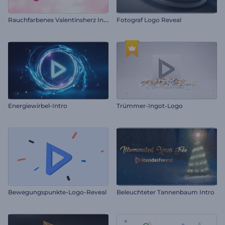
R
auchfarbenes Valentinsherz Intro
Fotograf Logo Reveal
Energiewirbel-Intro
Trümmer-Ingot-Logo
Bewegungspunkte-Logo-Reveal
Beleuchteter Tannenbaum Intro