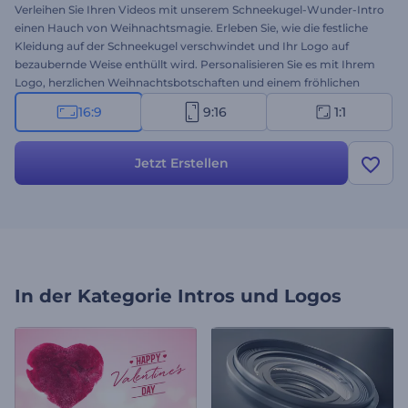
Verleihen Sie Ihren Videos mit unserem Schneekugel-Wunder-Intro
einen Hauch von Weihnachtsmagie. Erleben Sie, wie die festliche
Kleidung auf der Schneekugel verschwindet und Ihr Logo auf
bezaubernde Weise enthüllt wird. Personalisieren Sie es mit Ihrem
Logo, herzlichen Weihnachtsbotschaften und einem fröhlichen
Musikstück, um es einzigartig zu gestalten. Perfekt für festliche
16:9
9:16
1:1
Markenpräsentationen, Ankündigungen von Sonderangeboten,
Grußvideos, Weihnachtsaktionen und vieles mehr. Jetzt erstellen
und die Weihnachtsstimmung in Sekundenschnelle teilen!
Jetzt Erstellen
In der Kategorie
Intros und Logos