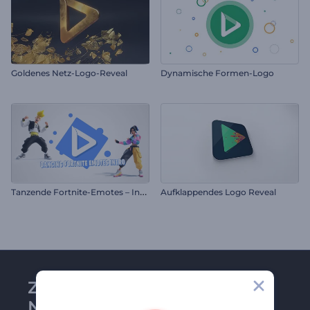
Goldenes Netz-Logo-Reveal
Dynamische Formen-Logo
T
anzende Fortnite-Emotes – Intro
Aufklappendes Logo Reveal
Zu Renderforest-
Newsletter anmelden