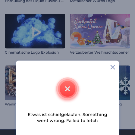
E
nthüllung des Liquid Fusion-Logos
Metallischer Würfel Logo
Cinematische Logo Explosion
Verzauberter Weihnachtsopener
W
eihnachten Schneelandschaft Opener
Weinhachtsgrüße Einleitung
Etwas ist schiefgelaufen. Something
went wrong. Failed to fetch