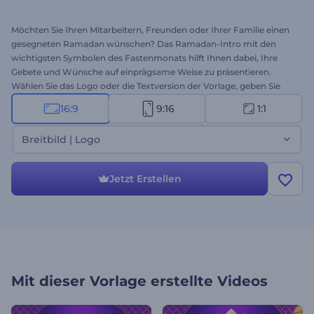
Möchten Sie Ihren Mitarbeitern, Freunden oder Ihrer Familie einen
gesegneten Ramadan wünschen? Das Ramadan-Intro mit den
wichtigsten Symbolen des Fastenmonats hilft Ihnen dabei, Ihre
Gebete und Wünsche auf einprägsame Weise zu präsentieren.
Wählen Sie das Logo oder die Textversion der Vorlage, geben Sie
Ihre herzlichen Botschaften der Freude, der Einheit und des
16:9
9:16
1:1
Friedens im Leben ein, und warten Sie ein paar Minuten, um Ihr
Ramadan-Grußvideo zu erhalten. Mit ihren leuchtenden Farben
Breitbild | Logo
und ihrem thematischen Look wird diese festliche Videovorlage die
Feiertage Ihrer Lieben zu etwas Besonderem machen. Geeignet für
Feiertagsgrüße, Ramadan-Fernsehwerbung, Einladungen zu
Jetzt Erstellen
Feierlichkeiten und vieles mehr. Probieren Sie es jetzt aus!
Mit dieser Vorlage erstellte Videos