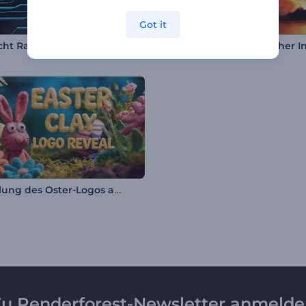
Got it
cht Raum
Enthüllung des Oster-Logos aus Ton
u Renderforest-Newsletter anmeld