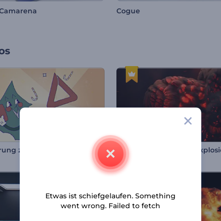
 Camarena
Cogue
os
Einführung zu Cartoon-Weihnachtsgeschenken
Logoanimation Feuerexplos
Etwas ist schiefgelaufen. Something
went wrong. Failed to fetch