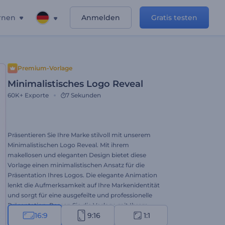
rnen
Anmelden
Gratis testen
Premium-Vorlage
Minimalistisches Logo Reveal
60K+
Exporte
7 Sekunden
Präsentieren Sie Ihre Marke stilvoll mit unserem
Minimalistischen Logo Reveal. Mit ihrem
makellosen und eleganten Design bietet diese
Vorlage einen minimalistischen Ansatz für die
Präsentation Ihres Logos. Die elegante Animation
lenkt die Aufmerksamkeit auf Ihre Markenidentität
und sorgt für eine ausgefeilte und professionelle
Präsentation. Passen Sie die Vorlage mit Ihrem
16:9
9:16
1:1
Logo, Ihrem Slogan und Ihrer Hintergrundmusik