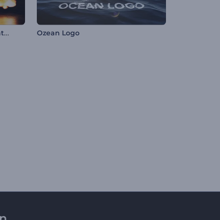
Schneller feuriger Panther Intro
Ozean Logo
en