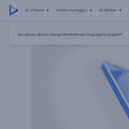
AI Videos
Video vorlagen
AI Bilder
Startseite
Vorlagen
Minimalistisches Logo Reveal
Would you like to change Renderforest language to English?