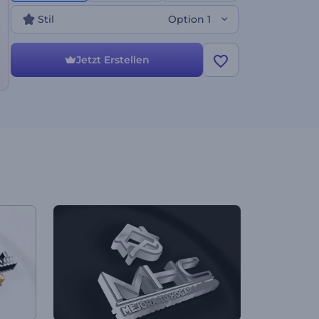
an, um einen unvergesslichen ersten Eindruck
beim Betrachter zu hinterlassen. Die Vorlage eignet
Stil
Option 1
sich perfekt für Intros von Unternehmen,
Eröffnungen von Geschäftskonferenzen, Werbung
für Dienstleistungen und viele weitere Projekte.
Jetzt Erstellen
Erstellen Sie jetzt und sehen Sie zu, wie Ihr Logo
stilvoll zum Leben erweckt wird!