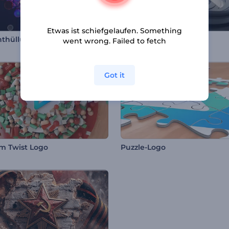
Etwas ist schiefgelaufen. Something
Logoenthüllung von Radiant Forms
Fotograf Logo Reveal
went wrong. Failed to fetch
Got it
m Twist Logo
Puzzle-Logo