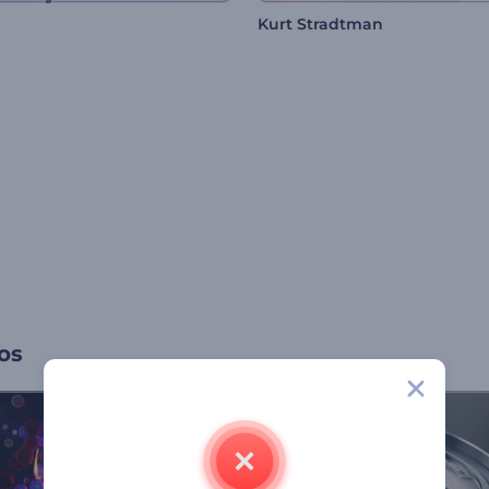
Kurt Stradtman
os