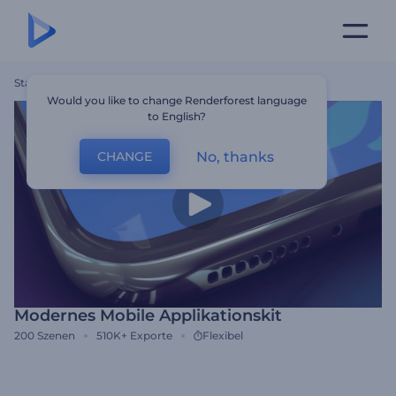
Startseite
Vorlagen
Modernes Mobile Applikationskit
Would you like to change Renderforest language
to English?
No, thanks
CHANGE
Modernes Mobile Applikationskit
200
Szenen
510K+
Exporte
Flexibel