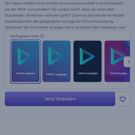
Sie haben endlich Ihre mobile Anwendung erstellt und sind bereit,
sie der Welt vorzustellen? Sie wollen nicht, dass sie unter den
Dutzenden ähnlichen verloren geht? Dann ist das Moderne Mobile
Applikationskit die geeignetste Vorlage für Ihre Anwendung.
Wechseln Sie mit einem einzigen Klick zwischen den neuesten und
trendigsten mobilen Geräten, einschließlich iPhone, Android,
Verfügbare Stile
(5)
Laptop oder Tablet, und haben Sie einen Effekt auf Ihre App-
Werbeaktion. Erstellen Sie Ihre Webinhalte mit dieser Vorlage und
werben Sie für Ihre Mobile Applikation, Social Media,
Geschäftspräsentation, Online-Marketing und viele weitere digitale
Kampagnen. Verfügbar in drei einzigartigen Stilen und zwei
Versionen: Laden Sie Ihre Dateien hoch, und gestalten Sie Ihr
eigenes mobiles Ökosystem.
Jetzt Erstellen