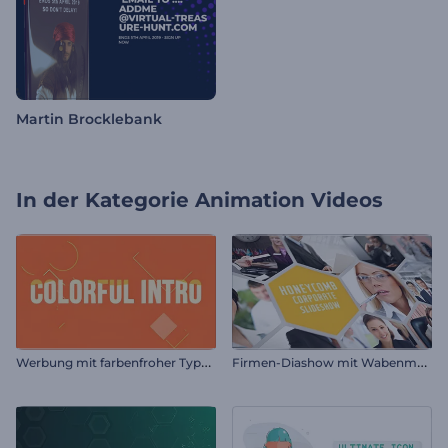
Martin Brocklebank
In der Kategorie
Animation Videos
W
erbung mit farbenfroher Typografie
F
irmen-Diashow mit Wabenmuster