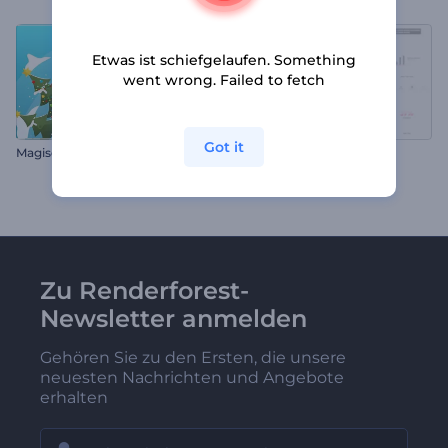
Etwas ist schiefgelaufen. Something
went wrong. Failed to fetch
Got it
M
agische Weihnachtswelt Promo
Zitat-Typografie-Paket
Zu Renderforest-
Newsletter anmelden
Gehören Sie zu den Ersten, die unsere
neuesten Nachrichten und Angebote
erhalten