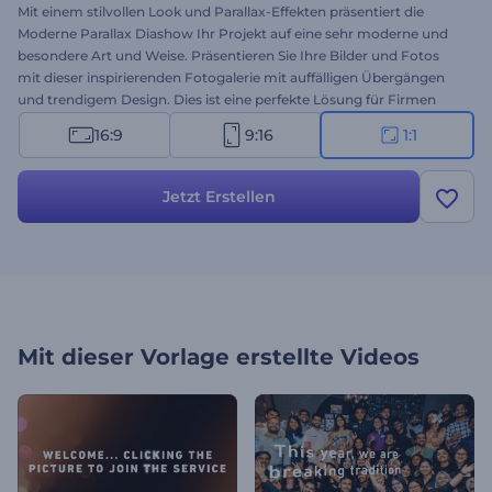
Mit einem stilvollen Look und Parallax-Effekten präsentiert die
Moderne Parallax Diashow Ihr Projekt auf eine sehr moderne und
besondere Art und Weise. Präsentieren Sie Ihre Bilder und Fotos
mit dieser inspirierenden Fotogalerie mit auffälligen Übergängen
und trendigem Design. Dies ist eine perfekte Lösung für Firmen
oder für spezielle Event-Opener, Minimale Werbung, persönliche
16:9
9:16
1:1
oder professionelle Diashows, Videoportfolios und viele weiteren
Projekte, die einen Parallax-Effekt erfordern. Laden Sie einfach Ihre
Bilder hoch, ändern Sie den Text, fügen Sie Musik hinzu und in
Jetzt Erstellen
wenigen Minuten haben Sie Ihr Video. Es ist kostenlos!
Mit dieser Vorlage erstellte Videos