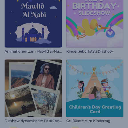
A
nimationen zum Mawlid al-Nabi
Kindergeburtstag Diashow
D
iashow dynamischer Fotoübergänge
Grußkarte zum Kindertag