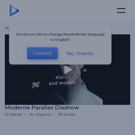
Startseite
Vorlagen
Moderne Parallax Diashow
Would you like to change Renderforest language
to English?
No, thanks
CHANGE
Moderne Parallax Diashow
10
Szenen
1K+
Exporte
Flexibel