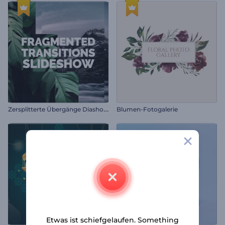
Z
ersplitterte Übergänge Diashow
Blumen-Fotogalerie
Etwas ist schiefgelaufen. Something