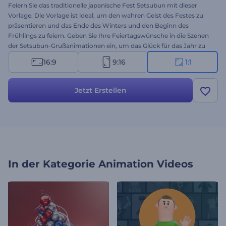
Feiern Sie das traditionelle japanische Fest Setsubun mit dieser
Vorlage. Die Vorlage ist ideal, um den wahren Geist des Festes zu
präsentieren und das Ende des Winters und den Beginn des
Frühlings zu feiern. Geben Sie Ihre Feiertagswünsche in die Szenen
der Setsubun-Grußanimationen ein, um das Glück für das Jahr zu
begrüßen und böse Geister zu vertreiben. Laden Sie Ihr Logo hoch,
16:9
9:16
1:1
geben Sie Ihre Botschaften ein, und Sie erhalten mit wenigen Klicks
eine professionelle Videoanimation. Perfekt geeignet für
Videogrüße, Urlaubsfeiern, Präsentationseröffnungen und vieles
Jetzt Erstellen
mehr Probieren Sie es jetzt aus!
In der Kategorie
Animation Videos