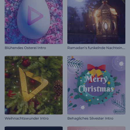
R
amadan's funkelnde Nachteinführung
Blühendes Osterei Intro
Weihnachtswunder Intro
Behagliches Silvester Intro