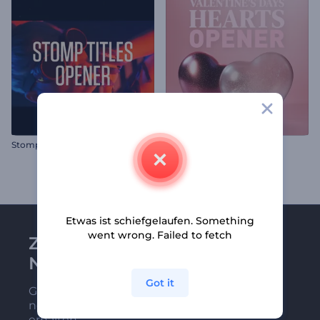
Stomp Titel Opener
Valentinstag Herz Opener
Etwas ist schiefgelaufen. Something
went wrong. Failed to fetch
Zu Renderforest-
Newsletter anmelden
Got it
Gehören Sie zu den Ersten, die unsere
neuesten Nachrichten und Angebote
erhalten