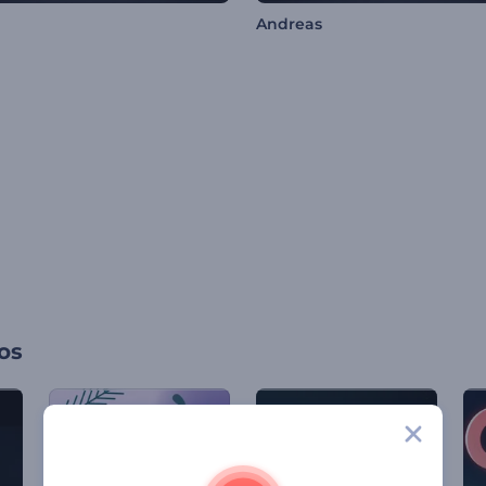
Andreas
os