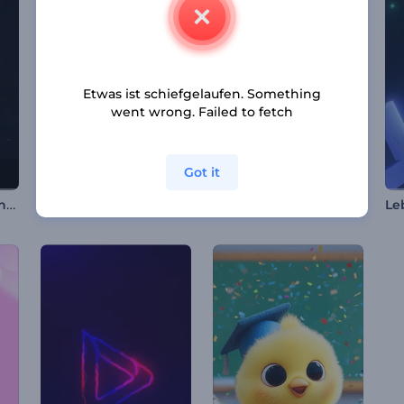
Etwas ist schiefgelaufen. Something
went wrong. Failed to fetch
Got it
Glänzende Flammenpartikel Intro
Behagliches Silvester Intro
Logo Kollidierende Partikel