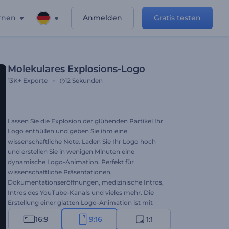
rnen
Anmelden
Gratis testen
Molekulares Explosions-Logo
13K+
Exporte
12 Sekunden
Lassen Sie die Explosion der glühenden Partikel Ihr
Logo enthüllen und geben Sie ihm eine
wissenschaftliche Note. Laden Sie Ihr Logo hoch
und erstellen Sie in wenigen Minuten eine
dynamische Logo-Animation. Perfekt für
wissenschaftliche Präsentationen,
Dokumentationseröffnungen, medizinische Intros,
Intros des YouTube-Kanals und vieles mehr. Die
Erstellung einer glatten Logo-Animation ist mit
derm Molekularen Explosions-Logo nur ein paar
16:9
9:16
1:1
Klicks entfernt. Probieren Sie es jetzt aus!