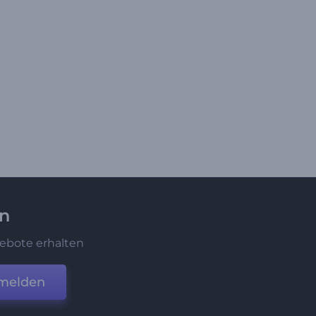
en
ebote erhalten
melden