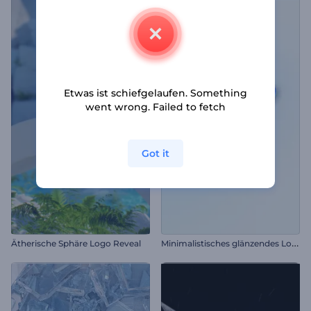
Etwas ist schiefgelaufen. Something
went wrong. Failed to fetch
Got it
M
inimalistisches glänzendes Logo Reveal
Ätherische Sphäre Logo Reveal