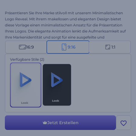
Präsentieren Sie Ihre Marke stilvoll mit unserem Minimalistischen
Logo Reveal. Mit ihrem makellosen und eleganten Design bietet
diese Vorlage einen minimalistischen Ansatz für die Präsentation
Ihres Logos. Die elegante Animation lenkt die Aufmerksamkeit auf
Ihre Markenidentität und sorgt für eine ausgefeilte und
professionelle Präsentation. Passen Sie die Vorlage mit Ihrem Logo,
16:9
9:16
1:1
Ihrem Slogan und Ihrer Hintergrundmusik an, um einen
unvergesslichen ersten Eindruck beim Betrachter zu hinterlassen.
Verfügbare Stile
(2)
Die Vorlage eignet sich perfekt für Intros von Unternehmen,
Eröffnungen von Geschäftskonferenzen, Werbung für
Dienstleistungen und viele weitere Projekte. Erstellen Sie jetzt und
sehen Sie zu, wie Ihr Logo stilvoll zum Leben erweckt wird!
Jetzt Erstellen