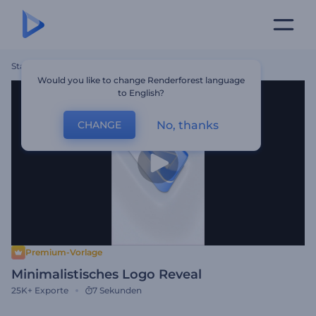
Startseite
Vorlagen
Minimalistisches Logo Reveal
Would you like to change Renderforest language
to English?
No, thanks
CHANGE
Premium-Vorlage
Minimalistisches Logo Reveal
25K+
Exporte
7 Sekunden