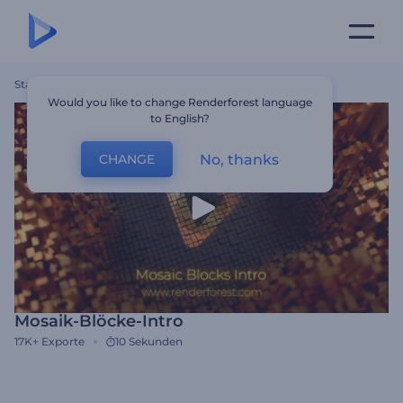
Startseite
Vorlagen
Mosaik-Blöcke-Intro
Would you like to change Renderforest language
to English?
No, thanks
CHANGE
Mosaik-Blöcke-Intro
17K+
Exporte
10 Sekunden