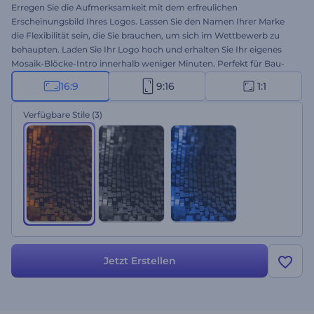
Erregen Sie die Aufmerksamkeit mit dem erfreulichen
Erscheinungsbild Ihres Logos. Lassen Sie den Namen Ihrer Marke
die Flexibilität sein, die Sie brauchen, um sich im Wettbewerb zu
behaupten. Laden Sie Ihr Logo hoch und erhalten Sie Ihr eigenes
Mosaik-Blöcke-Intro innerhalb weniger Minuten. Perfekt für Bau-
und Designunternehmen, Unternehmenspräsentationen,
16:9
9:16
1:1
Fernsehwerbung und vieles mehr! Bringen Sie Ihren
Perfektionismus auf den Punkt und führen Sie Ihre Marke zum
Verfügbare Stile
(3)
Erfolg. Probieren Sie es jetzt aus!
Jetzt Erstellen