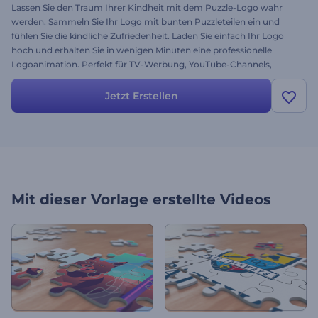
Lassen Sie den Traum Ihrer Kindheit mit dem Puzzle-Logo wahr
werden. Sammeln Sie Ihr Logo mit bunten Puzzleteilen ein und
fühlen Sie die kindliche Zufriedenheit. Laden Sie einfach Ihr Logo
hoch und erhalten Sie in wenigen Minuten eine professionelle
Logoanimation. Perfekt für TV-Werbung, YouTube-Channels,
thematische Opener für Präsentationen und vieles mehr. Testen Sie
diese Vorlage und erfreuen Sie noch heute Ihr Publikum!
Jetzt Erstellen
Mit dieser Vorlage erstellte Videos