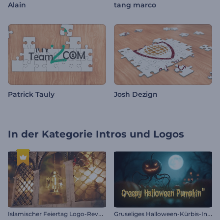
Alain
tang marco
Patrick Tauly
Josh Dezign
In der Kategorie
Intros und Logos
I
slamischer Feiertag Logo-Reveal
G
ruseliges Halloween-Kürbis-Intro