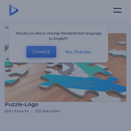
Startseite
Vorlagen
Puzzle-Logo
Would you like to change Renderforest language
to English?
No, thanks
CHANGE
Puzzle-Logo
62K+
Exporte
15 Sekunden