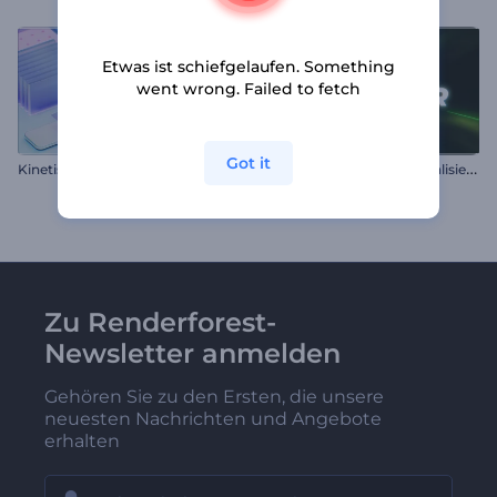
Etwas ist schiefgelaufen. Something
went wrong. Failed to fetch
Got it
K
inetische Objekte Musik-Visualizer
F
uturistischer Tunnel-Visualisierer
Zu Renderforest-
Newsletter anmelden
Gehören Sie zu den Ersten, die unsere
neuesten Nachrichten und Angebote
erhalten