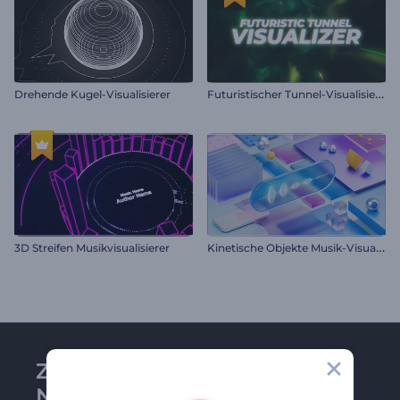
F
uturistischer Tunnel-Visualisierer
Drehende Kugel-Visualisierer
K
inetische Objekte Musik-Visualizer
3D Streifen Musikvisualisierer
Zu Renderforest-
Newsletter anmelden