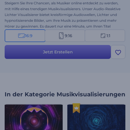
Steigern Sie Ihre Chancen, als Musiker online entdeckt zu werden,
mit Hilfe eines trendigen Musikvisualisierers. Unser Audio-Reaktive
Lichter Visualisierer bietet kreisförmige Audiowellen, Lichter und
hypnotisierende Bilder, um Ihre Musik zu präsentieren und mehr
Hörer zu gewinnen. Es dauert nur eine Minute, um Ihren Titel
hochzuladen, Ihren Namen einzugeben und einen modernen
16:9
9:16
1:1
Musikvisualisierer zu erhalten, um Ihre neue Single, Ihr Musikalbum
oder Ihren Titel zu präsentieren. Er eignet sich perfekt für Techno,
Dance, Hip-Hop, elektronische Musikpromotion und sogar für Live-
Jetzt Erstellen
Audiostreams. Werden Sie kreativ und bringen Sie Ihre Musik mit
diesem leistungsstarken Visualisierer auf die nächste Stufe.
Probieren Sie es jetzt aus!
In der Kategorie
Musikvisualisierungen