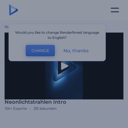
Startseite
Vorlagen
Neonlichtstrahlen Intro
Would you like to change Renderforest language
to English?
No, thanks
CHANGE
Neonlichtstrahlen Intro
13K+
Exporte
5 Sekunden