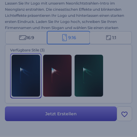
Lassen Sie Ihr Logo mit unserem Neonlichtstrahlen-Intro im
Neonglanz erstrahlen. Die cineastischen Effekte und blinkenden
Lichteffekte präsentieren Ihr Logo und hinterlassen einen starken
ersten Eindruck. Laden Sie Ihr Logo hoch, schreiben Sie Ihren
Firmennamen und Ihren Slogan und wählen Sie einen starken
Soundtrack, der zu Ihrem Stil passt. Perfekt für filmische Intros oder
16:9
9:16
1:1
Outros, Präsentationsauftakte, Produkteinführungen oder jedes
andere Projekt, das eine eindrucksvolle Einleitung erfordert. Jetzt
Verfügbare Stile
(3)
erstellen!
Jetzt Erstellen