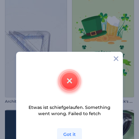
A
nimationen zum St. Patrick's Day
Architektonisches Logo-Reveal
Etwas ist schiefgelaufen. Something
went wrong. Failed to fetch
Got it