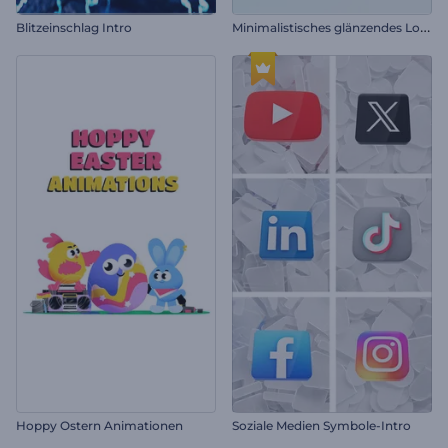
M
inimalistisches glänzendes Logo Reveal
Blitzeinschlag Intro
Hoppy Ostern Animationen
Soziale Medien Symbole-Intro