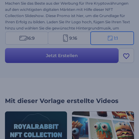
Machen Sie das Beste aus der Werbung für Ihre Kryptowährungen
auf den wichtigsten digitalen Märkten mit Hilfe dieser NFT
Collection Slideshow. Diese Promo ist hier, um die Grundlage für
Ihren Erfolg zu bilden. Laden Sie Ihr Logo hoch, fügen Sie Ihren Text
hinzu und wählen Sie die gewünschte Hintergrundmusik, um
innerhalb weniger Minuten eine einzigartige Promo zu erstellen.
16:9
9:16
1:1
Verwenden Sie diese Promo für Ihre Präsentationen von
kryptografischen Assets, NFT-Promotions und viele weitere
Projekte. Probieren Sie es jetzt aus!
Jetzt Erstellen
Mit dieser Vorlage erstellte Videos