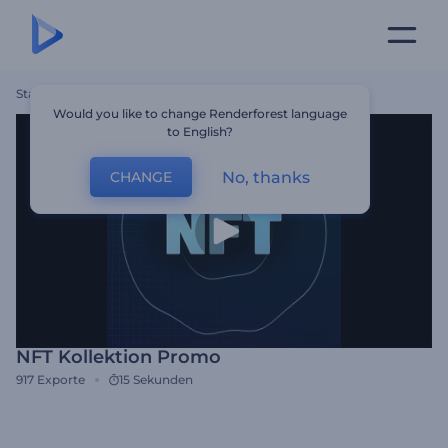
Startseite
Vorlagen
NFT Kollektion Promo
Would you like to change Renderforest language
to English?
No, thanks
CHANGE
NFT Kollektion Promo
917
Exporte
15 Sekunden