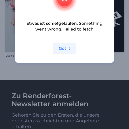
Etwas ist schiefgelaufen. Something
went wrong. Failed to fetch
Got it
Spritzige Partikel-Slideshow
Schell-Typographie-Paket
Zu Renderforest-
Newsletter anmelden
Gehören Sie zu den Ersten, die unsere
neuesten Nachrichten und Angebote
erhalten