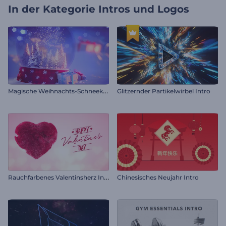
In der Kategorie
Intros und Logos
M
agische Weihnachts-Schneekugel
Glitzernder Partikelwirbel Intro
R
auchfarbenes Valentinsherz Intro
Chinesisches Neujahr Intro