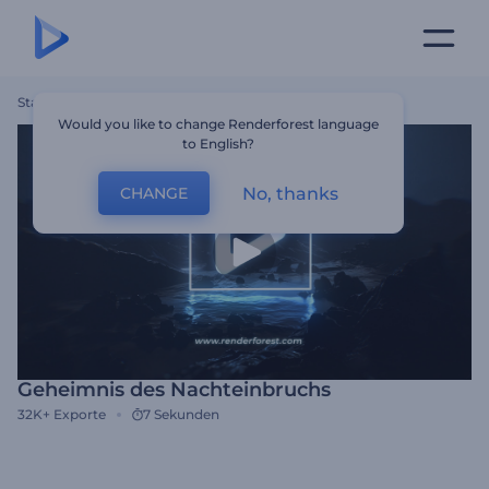
Startseite
Vorlagen
Geheimnis Des Nachteinbruchs
Would you like to change Renderforest language
to English?
No, thanks
CHANGE
Geheimnis des Nachteinbruchs
32K+
Exporte
7 Sekunden