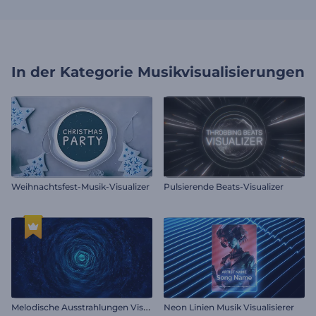
In der Kategorie
Musikvisualisierungen
Weihnachtsfest-Musik-Visualizer
Pulsierende Beats-Visualizer
M
elodische Ausstrahlungen Visualisierer
Neon Linien Musik Visualisierer