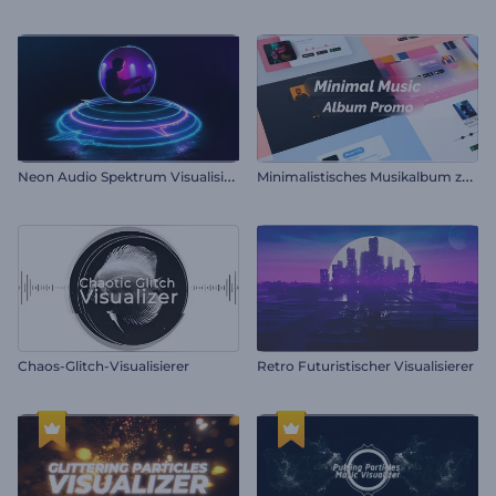
N
eon Audio Spektrum Visualisierer
M
inimalistisches Musikalbum zu Werbezwecken
Chaos-Glitch-Visualisierer
Retro Futuristischer Visualisierer