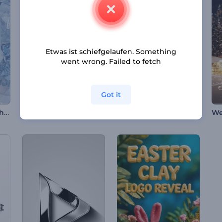
Etwas ist schiefgelaufen. Something
went wrong. Failed to fetch
Got it
Zerbrochene Glasscherben-Logo
Wellenförmige Bänder Logoanimation
Feuerflammen Logoanimation