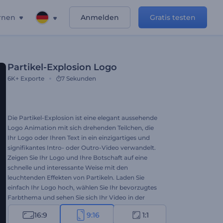
rnen
Anmelden
Gratis testen
Partikel-Explosion Logo
6K+
Exporte
7 Sekunden
Die Partikel-Explosion ist eine elegant aussehende
Logo Animation mit sich drehenden Teilchen, die
Ihr Logo oder Ihren Text in ein einzigartiges und
signifikantes Intro- oder Outro-Video verwandelt.
Zeigen Sie Ihr Logo und Ihre Botschaft auf eine
schnelle und interessante Weise mit den
leuchtenden Effekten von Partikeln. Laden Sie
einfach Ihr Logo hoch, wählen Sie Ihr bevorzugtes
Farbthema und sehen Sie sich Ihr Video in der
Vorschau an. Probieren Sie es kostenlos aus! Dies
16:9
9:16
1:1
ist eine Logo-Version der Vorlage.