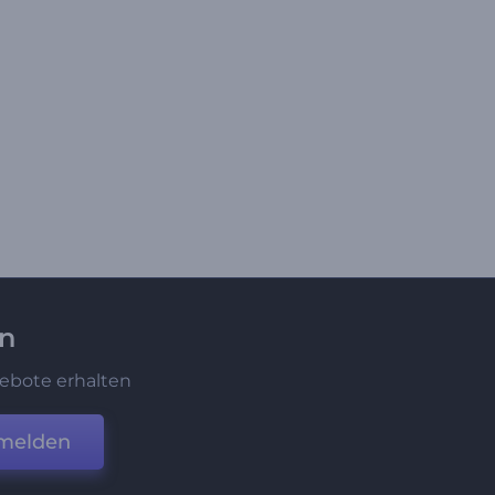
en
ebote erhalten
melden