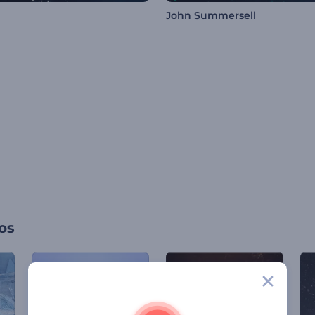
John Summersell
os