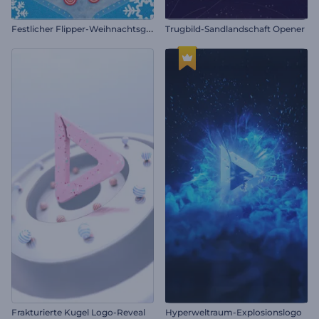
F
estlicher Flipper-Weihnachtsgruß
Trugbild-Sandlandschaft Opener
Frakturierte Kugel Logo-Reveal
Hyperweltraum-Explosionslogo