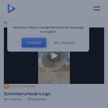
Startseite
Vorlagen
Sommerurlaub-Logo
Would you like to change Renderforest language
to English?
No, thanks
CHANGE
Premium-Vorlage
Sommerurlaub-Logo
6K+
Exporte
9 Sekunden