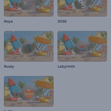
Roya
JOSE
Rusty
Labyrinth