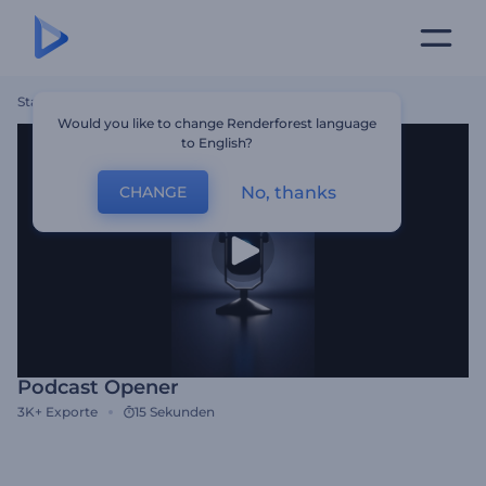
Startseite
Vorlagen
Podcast Opener
Would you like to change Renderforest language
to English?
No, thanks
CHANGE
Podcast Opener
3K+
Exporte
15 Sekunden