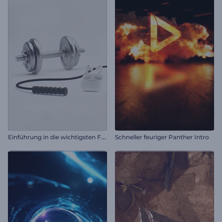
E
inführung in die wichtigsten Fitness-Basics
Schneller feuriger Panther Intro