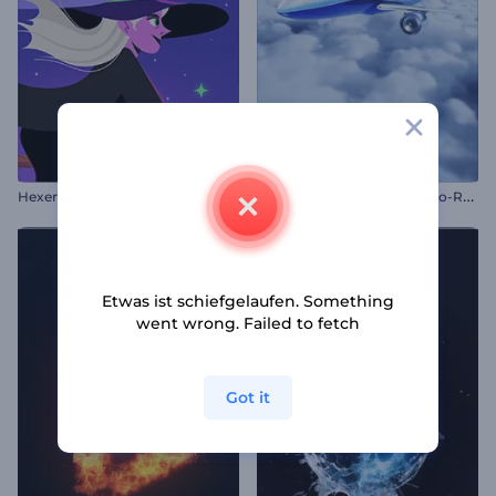
R
ealistisches Flugzeug-Logo-Reveal
Hexenhafter Halloween-Opener
Etwas ist schiefgelaufen. Something
went wrong. Failed to fetch
Got it