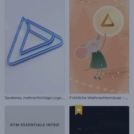
S
auberes, mehrschichtige Logo-Reveal
F
röhliche Weihnachtsmäuse – Einleitung