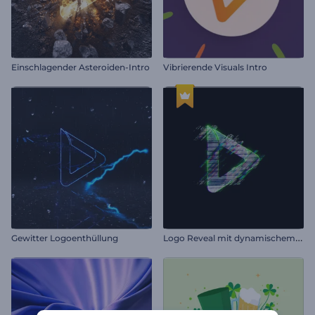
Einschlagender Asteroiden-Intro
Vibrierende Visuals Intro
L
ogo Reveal mit dynamischem Glitch
Gewitter Logoenthüllung