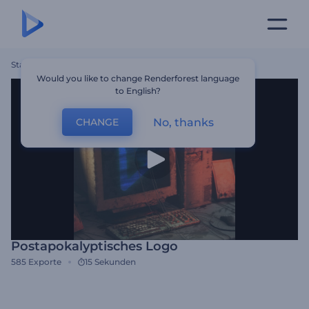
Startseite
Vorlagen
Postapokalyptisches Logo
Would you like to change Renderforest language
to English?
No, thanks
CHANGE
Postapokalyptisches Logo
585
Exporte
15 Sekunden