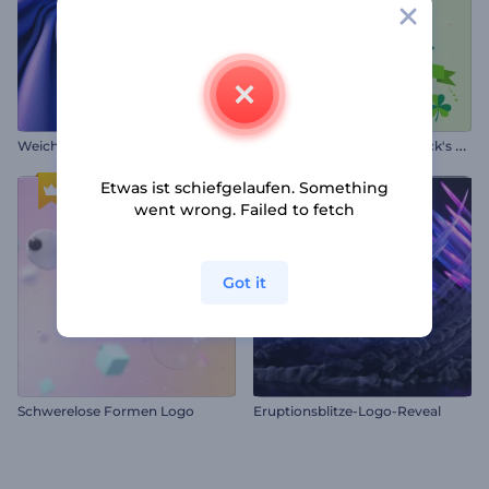
A
nimationen zum St. Patrick's Day
Weicher Stoff Logo Reveal
Etwas ist schiefgelaufen. Something
went wrong. Failed to fetch
Got it
Schwerelose Formen Logo
Eruptionsblitze-Logo-Reveal