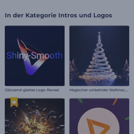
In der Kategorie
Intros und Logos
M
agischer wirbelnder Weihnachtsbaum
Glänzend-glattes Logo-Reveal