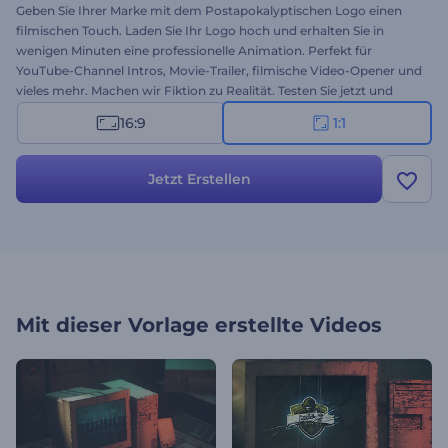
Geben Sie Ihrer Marke mit dem Postapokalyptischen Logo einen
filmischen Touch. Laden Sie Ihr Logo hoch und erhalten Sie in
wenigen Minuten eine professionelle Animation. Perfekt für
YouTube-Channel Intros, Movie-Trailer, filmische Video-Opener und
vieles mehr. Machen wir Fiktion zu Realität. Testen Sie jetzt und
begeistern Sie Ihre Zuschauer mit einer verblüffenden Animation!
16:9
1:1
Jetzt Erstellen
Mit dieser Vorlage erstellte Videos