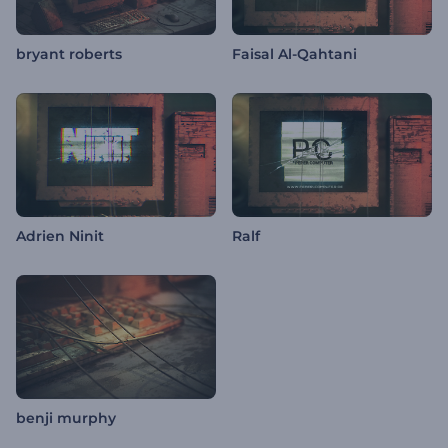
bryant roberts
Faisal Al-Qahtani
Adrien Ninit
Ralf
benji murphy