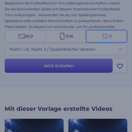
Begeistern Sie Fußballfans für ihre Lieblingsmannschaften, indem
Sie die kommenden Spiele mit diesem thematischen Fußballspiel-
Intro ankündigen․ Verwenden Sie es, um Spielergebnisse,
Spielpläne oder beliebte Mannschaften zu präsentieren, die auf dem
Platz spielen. Es dauert nur eine Minute, um Ihr professionelles
Intro zu erstellen, indem Sie die Logos der spielenden Vereine, die
16:9
9:16
1:1
Spieldaten und einen passenden Song einfügen, um die Zuschauer
anzustacheln. Perfekt geeignet für Spiel-Intros, TV-Werbung,
Team 1 vs. Team 2 / Quadratische Version
Sender-Intros und mehr. 3, 2, 1, fertig, los, los! Probieren Sie es jetzt
aus!
Jetzt Erstellen
Mit dieser Vorlage erstellte Videos