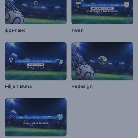
фриланс
Twan
Miljan Buha
Redesign