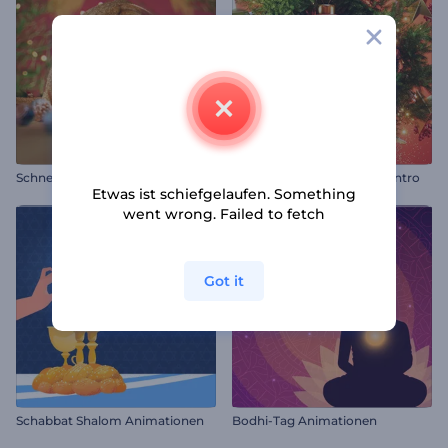
S
chneekugel-Wunder – Einleitung
Festlicher Weihnachtsball Intro
Etwas ist schiefgelaufen. Something
went wrong. Failed to fetch
Got it
Schabbat Shalom Animationen
Bodhi-Tag Animationen