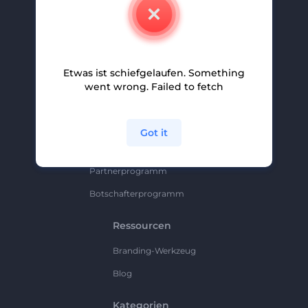
Kontakt
Karriere
Hilfe Und Support
Etwas ist schiefgelaufen. Something
Partnerprogramm
went wrong. Failed to fetch
Datenschutzrichtlinie
Bedingungen Und Konditionen
Got it
Sitemap
Partnerprogramm
Botschafterprogramm
Ressourcen
Branding-Werkzeug
Blog
Kategorien