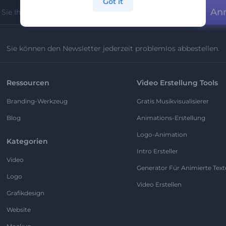
Got it
An
Sie können den Newsletter jederzeit problemlos abbestellen.
Ressourcen
Video Erstellung Tools
Branding-Werkzeug
Gratis Musikvisualisierer
Blog
Animations-Erstellung
Logo-Animation
Kategorien
Intro Ersteller
Video
Generator Für Animierte Text
Logo
Video Erstellen
Grafikdesign
Website