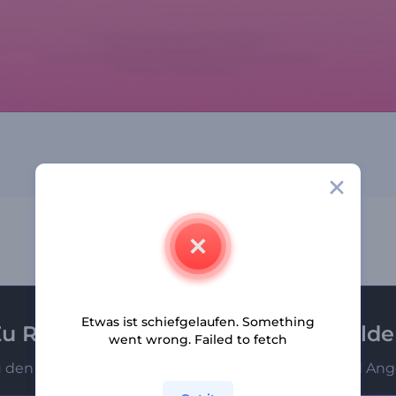
Etwas ist schiefgelaufen. Something
u Renderforest-Newsletter anmeld
went wrong. Failed to fetch
u den Ersten, die unsere neuesten Nachrichten und Ang