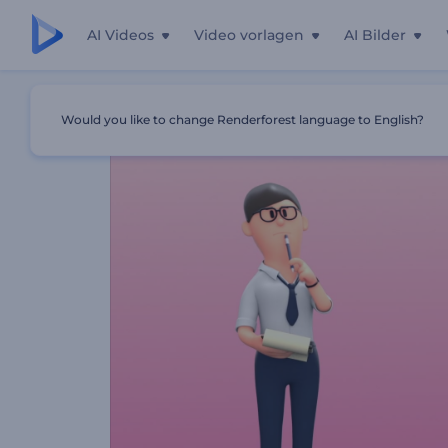
AI Videos
Video vorlagen
AI Bilder
Startseite
Vorlagen
Animiertes Video Lebenslauf
Would you like to change Renderforest language to English?