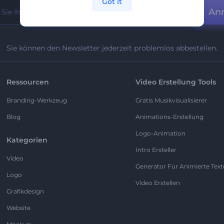
Got it
An
Sie können den Newsletter jederzeit problemlos abbestellen.
Ressourcen
Video Erstellung Tools
Branding-Werkzeug
Gratis Musikvisualisierer
Blog
Animations-Erstellung
Logo-Animation
Kategorien
Intro Ersteller
Video
Generator Für Animierte Text
Logo
Video Erstellen
Grafikdesign
Website