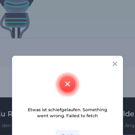
Etwas ist schiefgelaufen. Something
u Renderforest-Newsletter anmeld
went wrong. Failed to fetch
u den Ersten, die unsere neuesten Nachrichten und Ang