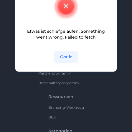
Kontakt
Karriere
Hilfe Und Support
Etwas ist schiefgelaufen. Something
Partnerprogramm
went wrong. Failed to fetch
Datenschutzrichtlinie
Bedingungen Und Konditionen
Got it
Sitemap
Partnerprogramm
Botschafterprogramm
Ressourcen
Branding-Werkzeug
Blog
Kategorien