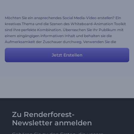
Möchten Sie ein ansprechendes Social Media-Video erstellen? Ein
kreatives Thema und die Szenen des Whiteboard-Animation Toolkit
sind Ihre perfekte Kombination. Überraschen Sie Ihr Publikum mit
einem eingängigen informativen Inhalt und behalten sie die
Aufmerksamkeit der Zuschauer durchweg. Verwenden Sie die
Struktur dieses vorgefertigten Presets, um ein eigenes zu erstellen.
Fügen Sie neue Szenen hinzu oder löschen Sie die Szenen, die Sie
Jetzt Erstellen
nicht benötigen, um das gewünschte Ergebnis zu erhalten.
Zu Renderforest-
Newsletter anmelden