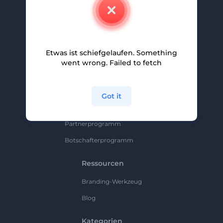
Kontakt
Karriere
Hilfe Und Support
Etwas ist schiefgelaufen. Something
Partnerprogramm
went wrong. Failed to fetch
Datenschutzrichtlinie
Bedingungen Und Konditionen
Got it
Sitemap
Partnerprogramm
Botschafterprogramm
Ressourcen
Branding-Werkzeug
Blog
Kategorien