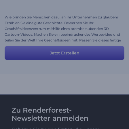
Wie bringen Sie Menschen dazu, an Ihr Unternehmen zu glauben?
Erzählen Sie eine gute Geschichte. Bewerben Sie Ihr
Geschäftsideenzentrum mithilfe eines atemberaubenden 3D-
Cartoon-Videos. Machen Sie ein beeindruckendes Werbevideo und
teilen Sie der Welt Ihre Geschäftsideen mit. Passen Sie dieses fertige
Video einfach an Ihre Bedürfnisse an: Laden Sie Ihre Mediendateien
hoch, geben Sie Ihren Text ein, wählen Sie das Styling und die
Jetzt Erstellen
Farben aus und schließen Sie es mit einer guten Auswahl an
Musiktiteln ab!
Zu Renderforest-
Newsletter anmelden