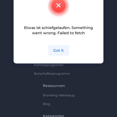
Kontakt
Karriere
Hilfe Und Support
Etwas ist schiefgelaufen. Something
Partnerprogramm
went wrong. Failed to fetch
Datenschutzrichtlinie
Bedingungen Und Konditionen
Got it
Sitemap
Partnerprogramm
Botschafterprogramm
Ressourcen
Branding-Werkzeug
Blog
Kategorien