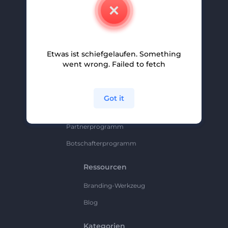
Kontakt
Karriere
Hilfe Und Support
Etwas ist schiefgelaufen. Something
Partnerprogramm
went wrong. Failed to fetch
Datenschutzrichtlinie
Bedingungen Und Konditionen
Got it
Sitemap
Partnerprogramm
Botschafterprogramm
Ressourcen
Branding-Werkzeug
Blog
Kategorien