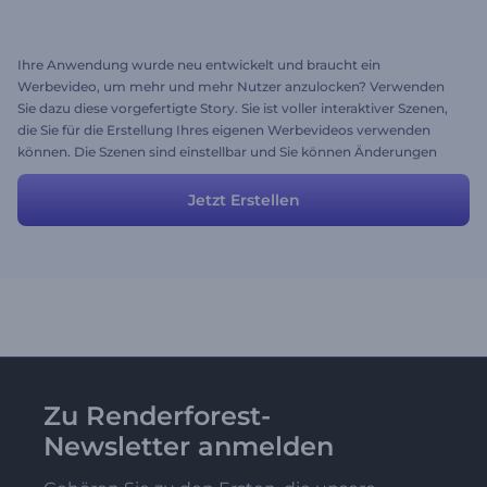
Ihre Anwendung wurde neu entwickelt und braucht ein
Werbevideo, um mehr und mehr Nutzer anzulocken? Verwenden
Sie dazu diese vorgefertigte Story. Sie ist voller interaktiver Szenen,
die Sie für die Erstellung Ihres eigenen Werbevideos verwenden
können. Die Szenen sind einstellbar und Sie können Änderungen
vornehmen, um sie an Ihr eigenes Skript anzupassen. Testen Sie
noch heute und versetzen Sie Ihre Zuschauer in Erstaunen!
Jetzt Erstellen
Zu Renderforest-
Newsletter anmelden