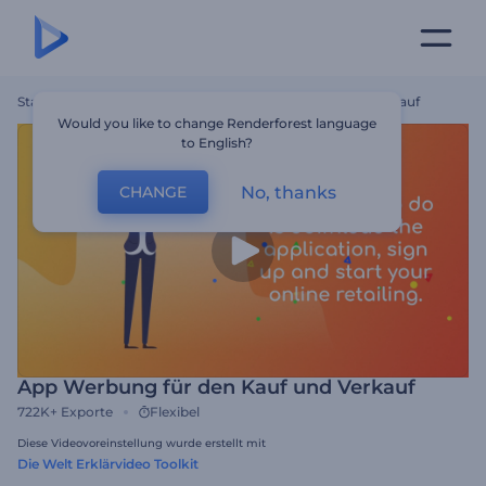
Startseite
Vorlagen
App Werbung Für Den Kauf Und Verkauf
Would you like to change Renderforest language
to English?
No, thanks
CHANGE
App Werbung für den Kauf und Verkauf
722K+
Exporte
Flexibel
Diese Videovoreinstellung wurde erstellt mit
Die Welt Erklärvideo Toolkit