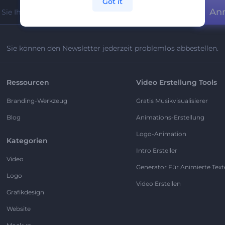
Got it
An
Sie können den Newsletter jederzeit problemlos abbestellen.
Ressourcen
Video Erstellung Tools
Branding-Werkzeug
Gratis Musikvisualisierer
Blog
Animations-Erstellung
Logo-Animation
Kategorien
Intro Ersteller
Video
Generator Für Animierte Text
Logo
Video Erstellen
Grafikdesign
Website