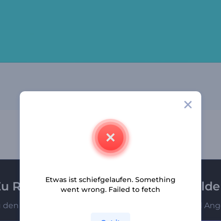
Etwas ist schiefgelaufen. Something
u Renderforest-Newsletter anmeld
went wrong. Failed to fetch
u den Ersten, die unsere neuesten Nachrichten und Ang