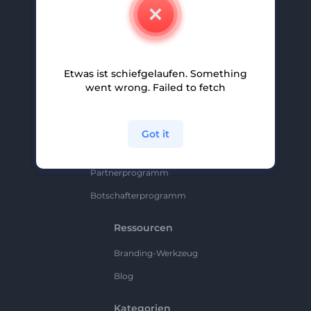
Kontakt
Karriere
Hilfe Und Support
Etwas ist schiefgelaufen. Something
Partnerprogramm
went wrong. Failed to fetch
Datenschutzrichtlinie
Bedingungen Und Konditionen
Got it
Sitemap
Partnerprogramm
Botschafterprogramm
Ressourcen
Branding-Werkzeug
Blog
Kategorien