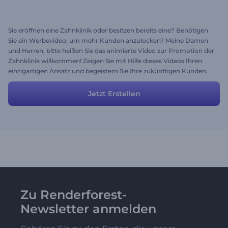
Sie eröffnen eine Zahnklinik oder besitzen bereits eine? Benötigen
Sie ein Werbevideo, um mehr Kunden anzulocken? Meine Damen
und Herren, bitte heißen Sie das animierte Video zur Promotion der
Zahnklinik willkommen! Zeigen Sie mit Hilfe dieses Videos Ihren
einzigartigen Ansatz und begeistern Sie Ihre zukünftigen Kunden.
Fügen Sie persönliche Informationen hinzu oder bearbeiten Sie sie,
um eine vollständige Promotion zu erhalten.
Jetzt Erstellen
Zu Renderforest-
Newsletter anmelden