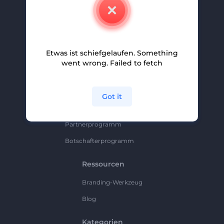
Kontakt
Karriere
Hilfe Und Support
Etwas ist schiefgelaufen. Something
Partnerprogramm
went wrong. Failed to fetch
Datenschutzrichtlinie
Bedingungen Und Konditionen
Got it
Sitemap
Partnerprogramm
Botschafterprogramm
Ressourcen
Branding-Werkzeug
Blog
Kategorien