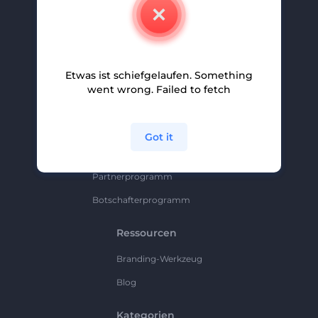
Kontakt
Karriere
Hilfe Und Support
Etwas ist schiefgelaufen. Something
Partnerprogramm
went wrong. Failed to fetch
Datenschutzrichtlinie
Bedingungen Und Konditionen
Got it
Sitemap
Partnerprogramm
Botschafterprogramm
Ressourcen
Branding-Werkzeug
Blog
Kategorien