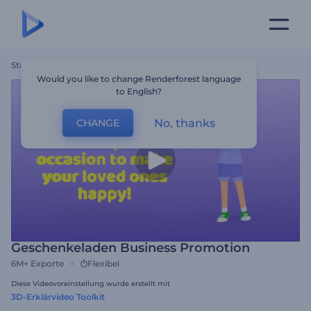
Startseite
Vorlagen
Geschenkeladen Business Promotion
Would you like to change Renderforest language
to English?
No, thanks
CHANGE
Geschenkeladen Business Promotion
6M+
Exporte
Flexibel
Diese Videovoreinstellung wurde erstellt mit
3D-Erklärvideo Toolkit