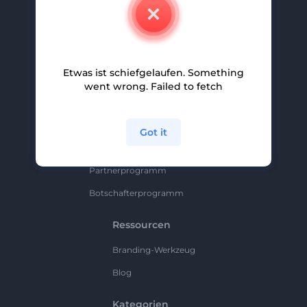
Kontakt
Karriere
Hilfe Und Support
Etwas ist schiefgelaufen. Something
Partnerprogramm
went wrong. Failed to fetch
Datenschutzrichtlinie
Bedingungen Und Konditionen
Got it
Sitemap
Partnerprogramm
Botschafterprogramm
Ressourcen
Branding-Werkzeug
Blog
Kategorien