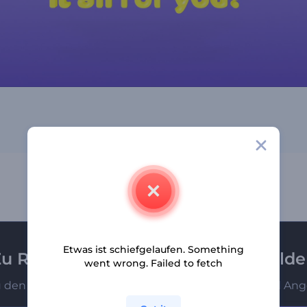
Etwas ist schiefgelaufen. Something
u Renderforest-Newsletter anmeld
went wrong. Failed to fetch
u den Ersten, die unsere neuesten Nachrichten und Ang