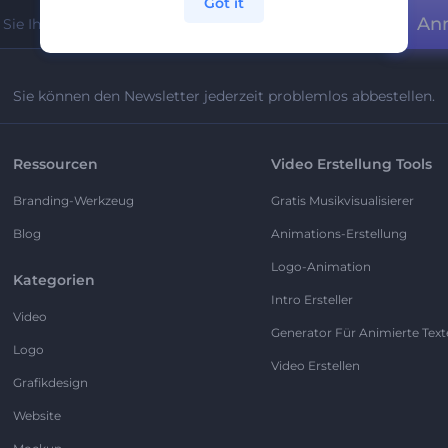
Got it
An
Sie können den Newsletter jederzeit problemlos abbestellen.
Ressourcen
Video Erstellung Tools
Branding-Werkzeug
Gratis Musikvisualisierer
Blog
Animations-Erstellung
Logo-Animation
Kategorien
Intro Ersteller
Video
Generator Für Animierte Text
Logo
Video Erstellen
Grafikdesign
Website