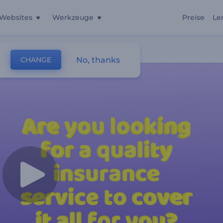
Websites
Werkzeuge
Preise
Le
No, thanks
CHANGE