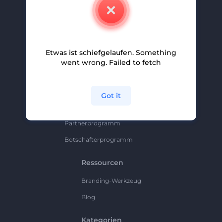
Kontakt
Karriere
Hilfe Und Support
Etwas ist schiefgelaufen. Something
Partnerprogramm
went wrong. Failed to fetch
Datenschutzrichtlinie
Bedingungen Und Konditionen
Got it
Sitemap
Partnerprogramm
Botschafterprogramm
Ressourcen
Branding-Werkzeug
Blog
Kategorien