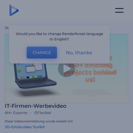
Startseite
Vorlagen
IT-Firmen-Werbevideo
Would you like to change Renderforest language
to English?
No, thanks
CHANGE
IT-Firmen-Werbevideo
6M+
Exporte
Flexibel
Diese Videovoreinstellung wurde erstellt mit
3D-Erklärvideo Toolkit