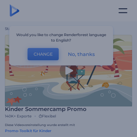
Startseite
Vorlagen
Kinder Sommercamp Promo
Would you like to change Renderforest language
to English?
No, thanks
CHANGE
Kinder Sommercamp Promo
140K+
Exporte
Flexibel
Diese Videovoreinstellung wurde erstellt mit
Promo-Toolkit für Kinder