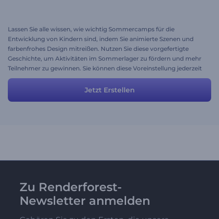
Lassen Sie alle wissen, wie wichtig Sommercamps für die
Entwicklung von Kindern sind, indem Sie animierte Szenen und
farbenfrohes Design mitreißen. Nutzen Sie diese vorgefertigte
Geschichte, um Aktivitäten im Sommerlager zu fördern und mehr
Teilnehmer zu gewinnen. Sie können diese Voreinstellung jederzeit
ändern, um das gewünschte Ergebnis zu erhalten. Fügen Sie neue
Szenen hinzu oder löschen Sie die Szenen, die Sie nicht benötigen.
Jetzt Erstellen
Zu Renderforest-
Newsletter anmelden