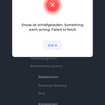
Kontakt
Karriere
Hilfe Und Support
Etwas ist schiefgelaufen. Something
Partnerprogramm
went wrong. Failed to fetch
Datenschutzrichtlinie
Bedingungen Und Konditionen
Got it
Sitemap
Partnerprogramm
Botschafterprogramm
Ressourcen
Branding-Werkzeug
Blog
Kategorien