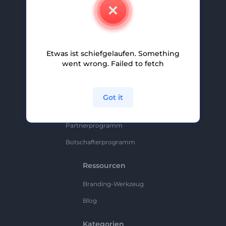
Kontakt
Karriere
Hilfe Und Support
Etwas ist schiefgelaufen. Something
Partnerprogramm
went wrong. Failed to fetch
Datenschutzrichtlinie
Bedingungen Und Konditionen
Got it
Sitemap
Partnerprogramm
Botschafterprogramm
Ressourcen
Branding-Werkzeug
Blog
Kategorien