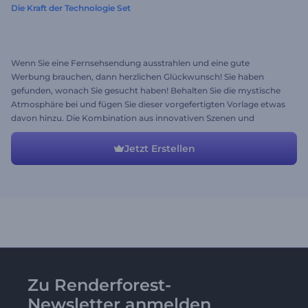
Die Kraft der Technologie Set
Wenn Sie eine Fernsehsendung ausstrahlen und eine gute
Werbung brauchen, dann herzlichen Glückwunsch! Sie haben
gefunden, wonach Sie gesucht haben! Behalten Sie die mystische
Atmosphäre bei und fügen Sie dieser vorgefertigten Vorlage etwas
davon hinzu. Die Kombination aus innovativen Szenen und
epischer Musik wird Ihr Publikum begeistern. Verpassen Sie nicht
Ihre Chance, ein super eingängiges Werbevideo zu haben.
Jetzt Erstellen
Probieren Sie es gleich aus!
Zu Renderforest-
Newsletter anmelden