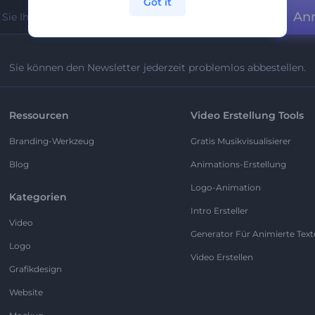
Got it
An
Sie können den Newsletter jederzeit problemlos abbestellen.
Ressourcen
Video Erstellung Tools
Branding-Werkzeug
Gratis Musikvisualisierer
Blog
Animations-Erstellung
Logo-Animation
Kategorien
Intro Ersteller
Video
Generator Für Animierte Text
Logo
Video Erstellen
Grafikdesign
Website