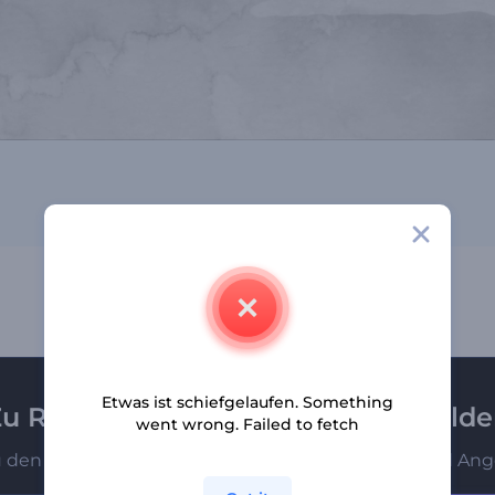
Etwas ist schiefgelaufen. Something
u Renderforest-Newsletter anmeld
went wrong. Failed to fetch
u den Ersten, die unsere neuesten Nachrichten und Ang