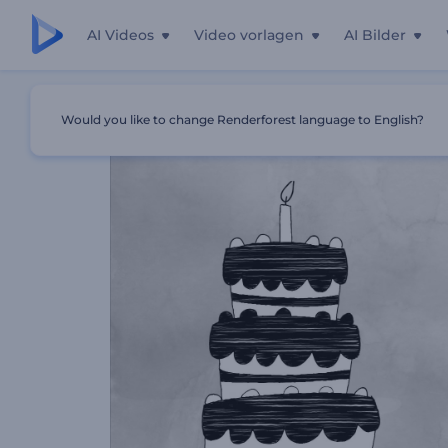
AI Videos
Video vorlagen
AI Bilder
Startseite
Vorlagen
Konditorei Promotion
Would you like to change Renderforest language to English?