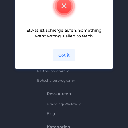
Kontakt
Karriere
Hilfe Und Support
Etwas ist schiefgelaufen. Something
Partnerprogramm
went wrong. Failed to fetch
Datenschutzrichtlinie
Bedingungen Und Konditionen
Got it
Sitemap
Partnerprogramm
Botschafterprogramm
Ressourcen
Branding-Werkzeug
Blog
Kategorien