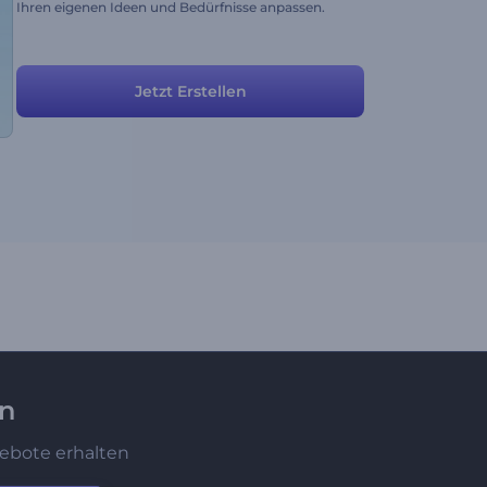
Ihren eigenen Ideen und Bedürfnisse anpassen.
Jetzt Erstellen
en
ebote erhalten