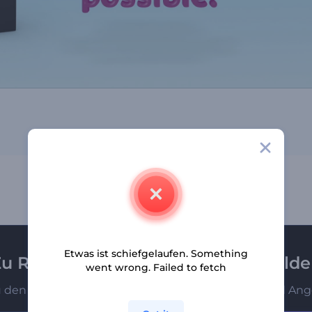
Etwas ist schiefgelaufen. Something
u Renderforest-Newsletter anmeld
went wrong. Failed to fetch
u den Ersten, die unsere neuesten Nachrichten und Ang