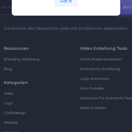
Got it
An
Sie können den Newsletter jederzeit problemlos abbestellen.
Ressourcen
Video Erstellung Tools
Branding-Werkzeug
Gratis Musikvisualisierer
Blog
Animations-Erstellung
Logo-Animation
Kategorien
Intro Ersteller
Video
Generator Für Animierte Text
Logo
Video Erstellen
Grafikdesign
Website