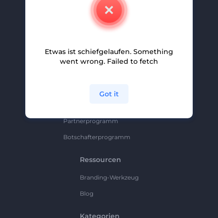
Kontakt
Karriere
Hilfe Und Support
Etwas ist schiefgelaufen. Something
Partnerprogramm
went wrong. Failed to fetch
Datenschutzrichtlinie
Bedingungen Und Konditionen
Got it
Sitemap
Partnerprogramm
Botschafterprogramm
Ressourcen
Branding-Werkzeug
Blog
Kategorien