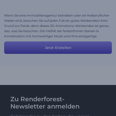
Wenn Sie eine Immobilienagentur betreiben oder ein freiberuflicher
Makler sind, brauchen Sie auf jeden Fall ein gutes Werbevideo! Kein
Grund zur Panik, denn dieses 3D-Animations-Werbevideo ist genau
das, was Sie brauchen. Die Vielfalt der farbenfrohen Szenen in
Kombination mit hochwertiger Musik wird Ihre einzigartige
Herangehensweise voll und ganz demonstrieren. Seien Sie der
Erste, der eine 3D-Animationspromotion hat ... Bitte schön!
Jetzt Erstellen
Zu Renderforest-
Newsletter anmelden