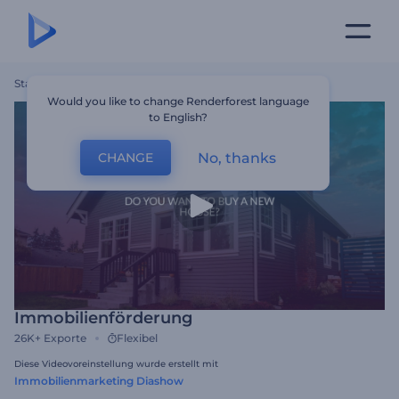
Startseite
Vorlagen
Immobilienförderung
Would you like to change Renderforest language
to English?
No, thanks
CHANGE
Immobilienförderung
26K+
Exporte
Flexibel
Diese Videovoreinstellung wurde erstellt mit
Immobilienmarketing Diashow