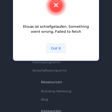
Kontakt
Karriere
Hilfe Und Support
Etwas ist schiefgelaufen. Something
Partnerprogramm
went wrong. Failed to fetch
Datenschutzrichtlinie
Bedingungen Und Konditionen
Got it
Sitemap
Partnerprogramm
Botschafterprogramm
Ressourcen
Branding-Werkzeug
Blog
Kategorien