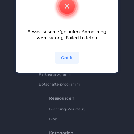
Kontakt
Karriere
Hilfe Und Support
Etwas ist schiefgelaufen. Something
Partnerprogramm
went wrong. Failed to fetch
Datenschutzrichtlinie
Bedingungen Und Konditionen
Got it
Sitemap
Partnerprogramm
Botschafterprogramm
Ressourcen
Branding-Werkzeug
Blog
Kategorien