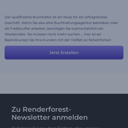
Der qualifizierte Buchhalter ist ein Muss für ein erfolgreiches
Geschäft. Wenn Sie also eine Buchhaltungsagentur betreiben oder
als Freiberufler arbeiten, benötigen Sie wahrscheinlich ein
Werbevideo. Sie müssen nicht mehr suchen ... hier ist es!
Beeindrucken Sie Ihre Kunden mit der Vielfalt an farbenfrohen
Szenen und eingängiger Musik. Fügen Sie bei Bedarf einige
persönliche Daten hinzu oder bearbeiten Sie sie, um neue Kunden
Jetzt Erstellen
zu gewinnen. Ein attraktives und einzigartiges Werbevideo zu
haben war noch nie so einfach!
Zu Renderforest-
Newsletter anmelden