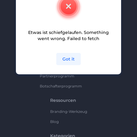
Kontakt
Karriere
Hilfe Und Support
Etwas ist schiefgelaufen. Something
Partnerprogramm
went wrong. Failed to fetch
Datenschutzrichtlinie
Bedingungen Und Konditionen
Got it
Sitemap
Partnerprogramm
Botschafterprogramm
Ressourcen
Branding-Werkzeug
Blog
Kategorien