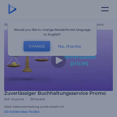
Startseite
Vorlagen
Zuverlässiger Buchhaltungsservice Promo
Would you like to change Renderforest language
to English?
No, thanks
CHANGE
Zuverlässiger Buchhaltungsservice Promo
6M+
Exporte
Flexibel
Diese Videovoreinstellung wurde erstellt mit
3D-Erklärvideo Toolkit