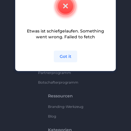
Kontakt
Karriere
Hilfe Und Support
Etwas ist schiefgelaufen. Something
Partnerprogramm
went wrong. Failed to fetch
Datenschutzrichtlinie
Bedingungen Und Konditionen
Got it
Sitemap
Partnerprogramm
Botschafterprogramm
Ressourcen
Branding-Werkzeug
Blog
Kategorien